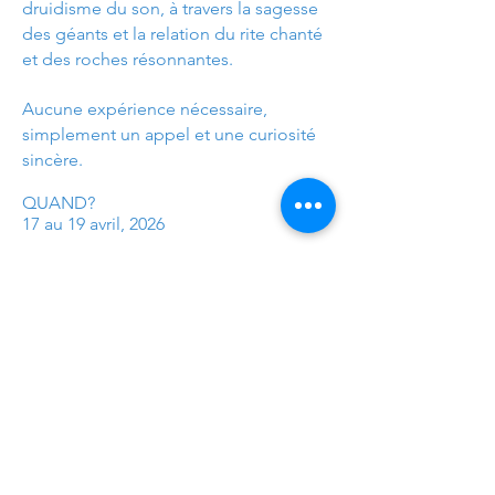
druidisme du son, à travers la sagesse
des géants et la relation du rite chanté
et des roches résonnantes.
Aucune expérience nécessaire,
simplement un appel et une curiosité
sincère.
QUAND?
17 au 19 avril, 2026
Vendredi le 17
; 18h00-20h30
Samedi le 18; 10h-17h00
Dimanche le 19; 10h-16h
OU?
Mont Élan, East Angus
HÉBERGEMENT en dortoir sur les lieux
frais d'extra pour chambre individuelle-