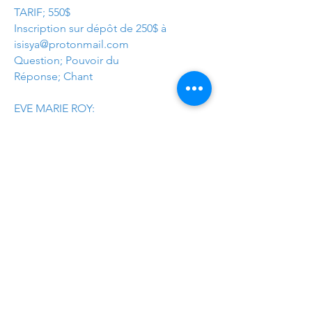
TARIF; 550$
Inscription sur dépôt de 250$ à
isisya@protonmail.com
Question; Pouvoir du
Réponse; Chant
EVE MARIE ROY:
Je suis une chercheuse de vérité, une
artiste biodiversifiée et une grande
exploratrice du Pouvoir du Chant.
Le chant pour guérir et alchimiser la
souffrance humaine, laisser émerger
l’identité sensible, se connecter à plus
grand que soi.
J'offre des ateliers, spectacles,
conférences et retraites ici et ailleurs,
en tant que sonothérapeute et auteure-
compositeure-interprète, fascinée par
l’héritage sacré de notre planète,