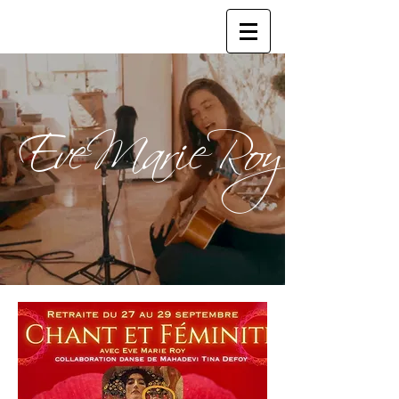
EveMarieRoy